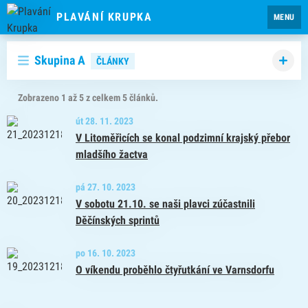
PLAVÁNÍ KRUPKA
MENU
Skupina A
ČLÁNKY
Zobrazeno 1 až 5 z celkem 5 článků.
út 28. 11. 2023
V Litoměřicích se konal podzimní krajský přebor
mladšího žactva
pá 27. 10. 2023
V sobotu 21.10. se naši plavci zúčastnili
Děčínských sprintů
po 16. 10. 2023
O víkendu proběhlo čtyřutkání ve Varnsdorfu